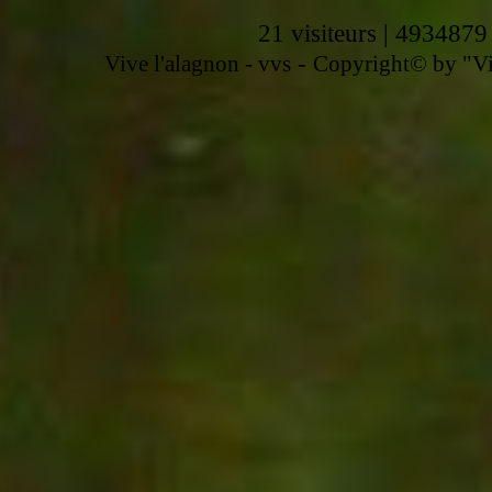
21 visiteurs | 4934879
-
Vive l'alagnon -
vvs
Copyright© by "Vir