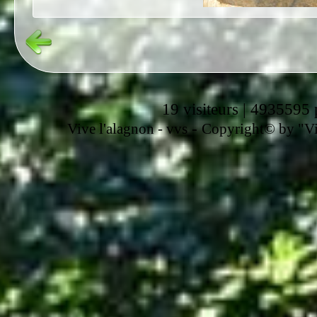
19 visiteurs | 4935595 
-
Vive l'alagnon -
vvs
Copyright© by "Vir