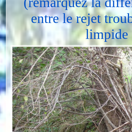
(remarquez la diffé
entre le rejet troub
limpide 