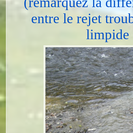
(remarquez la diffé
entre le rejet troub
limpide 