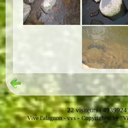
22 visiteurs | 4939924
-
Vive l'alagnon -
vvs
Copyright© by "Vir