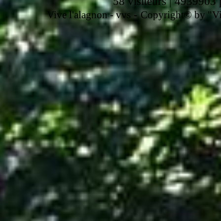
58 visiteurs | 4939903 
-
Vive l'alagnon -
vvs
Copyright© by "Vir