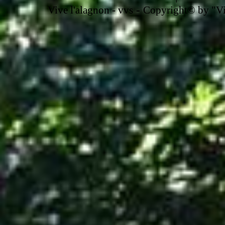
-
Vive l'alagnon -
vvs
Copyright© by "Vir