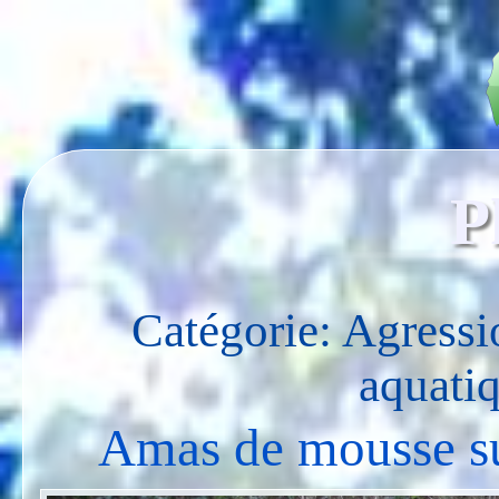
P
Catégorie: Agressi
aquati
Amas de mousse sur