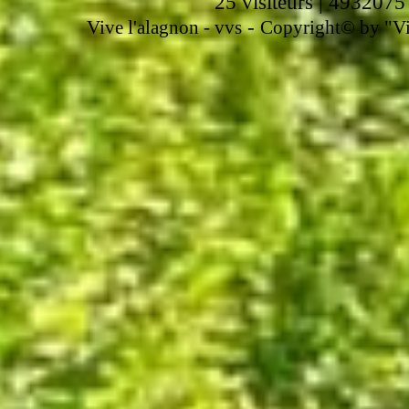
25 visiteurs | 4932075
-
Vive l'alagnon -
vvs
Copyright© by "Vir