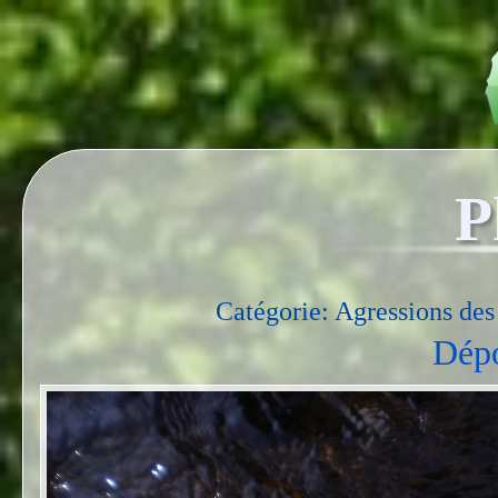
P
Catégorie: Agressions des
Dépo