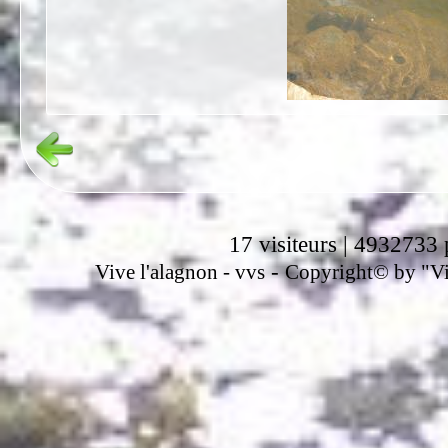
17 visiteurs | 4932733 
-
Vive l'alagnon -
vvs
Copyright© by "Vir