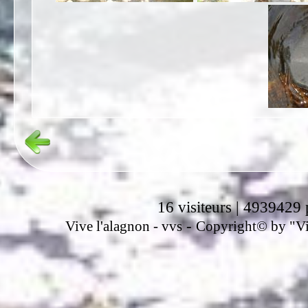
16 visiteurs | 4939429 
-
Vive l'alagnon -
vvs
Copyright© by "Vir