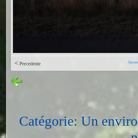
<
Ajout
Precedente
Catégorie: Un envir
p