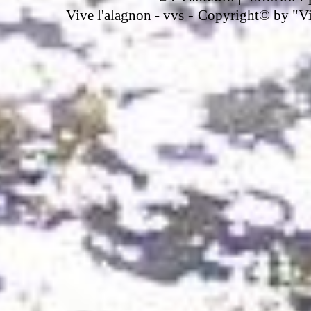
-
Vive l'alagnon -
vvs
Copyright© by "Vir