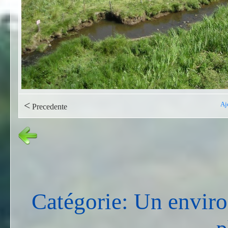
<
Aj
Precedente
Catégorie: Un envir
p