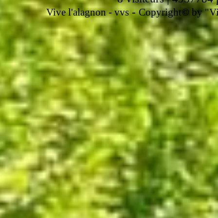
-
Vive l'alagnon -
vvs
Copyright© by "Vir