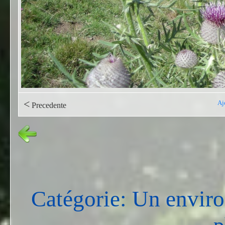
<
Aj
Precedente
Catégorie: Un envir
p