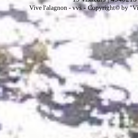
-
Vive l'alagnon -
vvs
Copyright© by "Vir