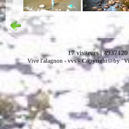
17 visiteurs | 4937120
-
Vive l'alagnon -
vvs
Copyright© by "Vir