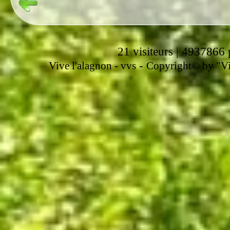
21 visiteurs | 4937866 
-
Vive l'alagnon -
vvs
Copyright© by "Vir