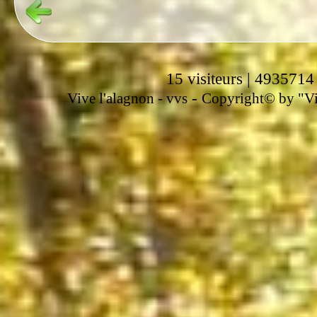
15 visiteurs | 4935714
-
Vive l'alagnon -
vvs
Copyright© by "Vir