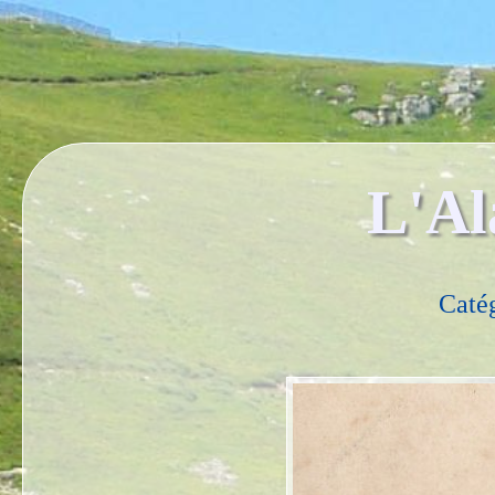
L'Al
Caté