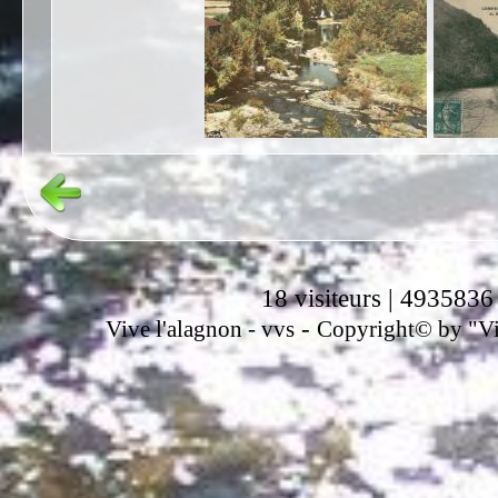
18 visiteurs | 4935836
-
Vive l'alagnon -
vvs
Copyright© by "Vir