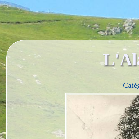
L'Al
Caté