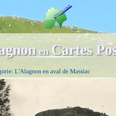
agnon
Cartes Pos
en
gorie: L'Alagnon en aval de Massiac