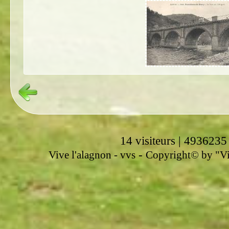
14 visiteurs | 4936235
-
Vive l'alagnon -
vvs
Copyright© by "Vir