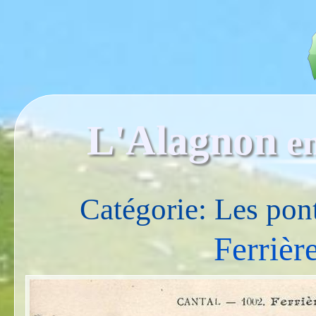
L'Alagnon
e
Catégorie: Les pon
Ferrièr