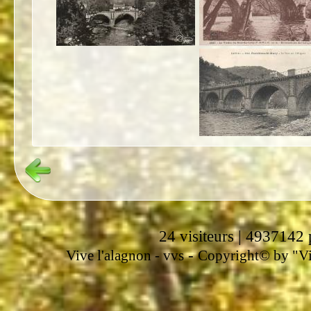
24 visiteurs | 4937142 
-
Vive l'alagnon -
vvs
Copyright© by "Vir