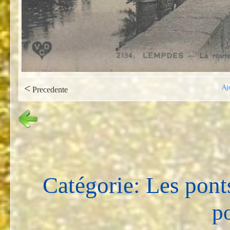
<
Aj
Precedente
Catégorie: Les pont
po