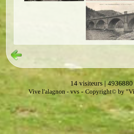
14 visiteurs | 4936880
-
Vive l'alagnon -
vvs
Copyright© by "Vir