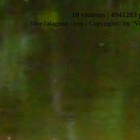
19 visiteurs | 4941283 
-
Vive l'alagnon -
vvs
Copyright© by "Vir