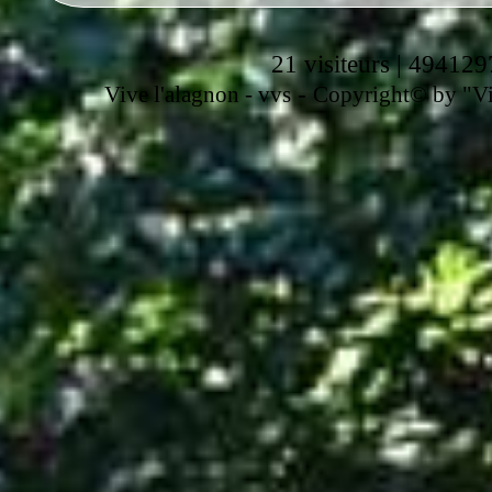
21 visiteurs | 494129
-
Vive l'alagnon -
vvs
Copyright© by "Vir