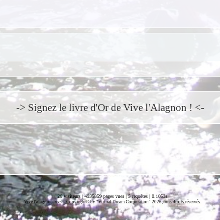
-> Signez le livre d'Or de Vive l'Alagnon ! <-
26 visiteurs | 4935859 pages vues | 5 requêtes | 0.1053s
-
Vive l'alagnon -
vvs
Copyright© by "Virtual Dream Corporation" 2026, tous droits réservés.