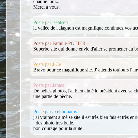
chaque jour...
Merci à vous.
Poste par tsebtseb
la vallée de l'alagnon est magnifique,continuez vos act
Poste par Famille POTIER
Superbe site qui donne envie d'aller se promener au bo
Poste par JiCe
Bravo pour ce magnifique site. J' attends toujours l' inv
Poste par James
De belles photos, j'ai bien aimé le président avec sa c
une partie de pèche.
Poste par axel bonamy
j'ai vraiment aimé se site il est très bien fais et très enr
, des photo très belle.
bon courage pour la suite