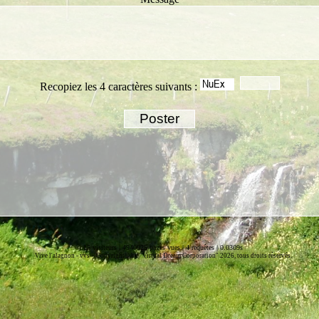
Recopiez les 4 caractères suivants :
15 visiteurs | 4940025 pages vues | 4 requêtes | 0.0309s
-
Vive l'alagnon -
vvs
Copyright© by "Virtual Dream Corporation" 2026, tous droits réservés.