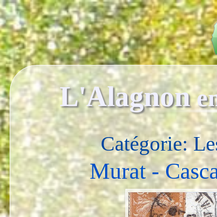
L'Alagnon
e
Catégorie: Le
Murat - Casc