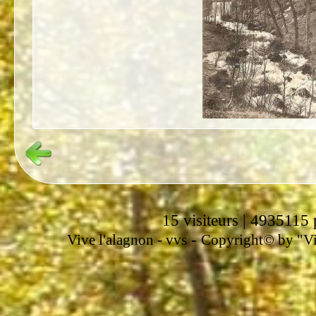
15 visiteurs | 4935115 
-
Vive l'alagnon -
vvs
Copyright© by "Vir