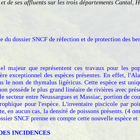
 et de ses affluents sur les trois départements Cantal,
e du dossier SNCF de réfection et de protection des ber
tiel majeur que représentent ces travaux pour les pop
ère exceptionnel des espèces présentes. En effet, l'Al
ous le nom de thymalus ligéricus. Cette espèce est uni
gnon possède le plus grand linéaire de rivières avec pré
 le secteur entre Neussargues et Massiac, portion de co
rophique pour l'espèce. L'inventaire piscicole par poi
te, en aucun cas, la densité de poissons présents. (4 o
sier SNCF prenne en compte cette nouvelle espèce et fa
DES INCIDENCES