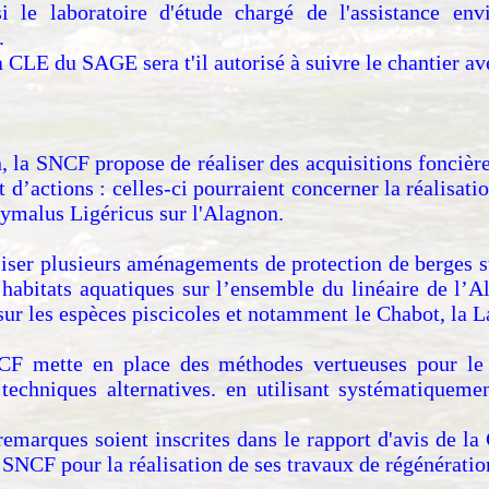
 le laboratoire d'étude chargé de l'assistance env
.
CLE du SAGE sera t'il autorisé à suivre le chantier ave
 la SNCF propose de réaliser des acquisitions foncière
d’actions : celles-ci pourraient concerner la réalisati
hymalus Ligéricus sur l'Alagnon.
iser plusieurs aménagements de protection de berges s
habitats aquatiques sur l’ensemble du linéaire de l’Al
sur les espèces piscicoles et notamment le Chabot, la L
 mette en place des méthodes vertueuses pour le t
s techniques alternatives. en utilisant systématique
 remarques soient inscrites dans le rapport d'avis d
 SNCF pour la réalisation de ses travaux de régénératio