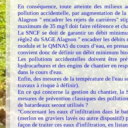
En conséquence, toute atteinte des milieux 
pollution accidentelle, par augmentation de l
Alagnon " encadrer les rejets de carrières" st
maximum de 35 mg/l doit faire référence et cha
La SNCF se doit de garantir un débit minimu
règle2 du SAGE Alagnon " encadrer les débits ré
module et le QMNA5 du cours d’eau, en prenant r
convient donc de définir un débit minimum biolo
Les pollutions accidentelles doivent être p
hydrocarbures et des engins de chantier en resp
dans le cours d'eau.
Enfin, des mesures de la température de l'eau so
travaux à risque à définir).
En ce qui concerne la gestion du chantier, la
mesures de prévention classiques des pollutio
de batardeaux seront utilisés ?
"Concernant les eaux d’infiltration dans le b
(merlon en graviers lavés ou autre dispositif
façon de traiter ces eaux d'infiltration, en lista