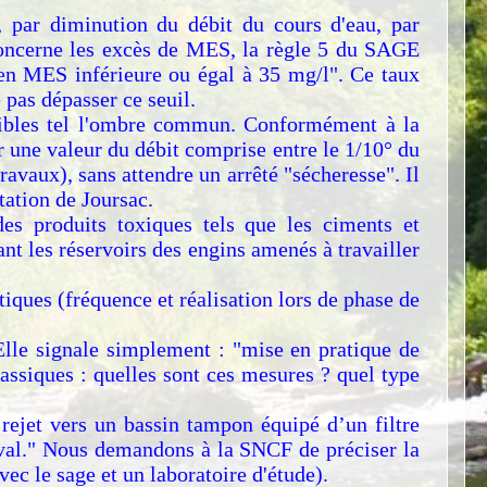
 par diminution du débit du cours d'eau, par
 concerne les excès de MES, la règle 5 du SAGE
n en MES inférieure ou égal à 35 mg/l". Ce taux
pas dépasser ce seuil.
sibles tel l'ombre commun. Conformément à la
r une valeur du débit comprise entre le 1/10° du
avaux), sans attendre un arrêté "sécheresse". Il
tation de Joursac.
es produits toxiques tels que les ciments et
nt les réservoirs des engins amenés à travailler
tiques (fréquence et réalisation lors de phase de
Elle signale simplement : "mise en pratique de
ssiques : quelles sont ces mesures ? quel type
rejet vers un bassin tampon équipé d’un filtre
aval." Nous demandons à la SNCF de préciser la
avec le sage et un laboratoire d'étude).