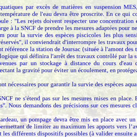
aquatiques par excès de matières en suspension MES,
a température de l'eau devra être proscrite. En ce qui
ipule : "Les rejets doivent respecter une concentratio
rge à la SNCF de prendre les mesures adaptées pour ne 
m pour la survie des espèces piscicoles les plus sen
servés", il conviendrait d'interrompre les travaux pou
éférence la station de Joursac (située à l'amont des tr
gique qui définira l'arrêt des travaux contrôlé par la s
révenues par un stockage à distance du cours d'eau d
ectant la gravité pour éviter un écoulement, en protégea
nt nécessaires pour garantir la survie des espèces aqua
 SNCF ne s'étend pas sur les mesures mises en place. 
ns". Nous demandons des précisions sur ces mesures cla
atardeau, un pompage devra être mis en place avec un 
) permettant de limiter au maximum les apports vers l’
nt les différents dispositifs possibles (à valider ensuite 