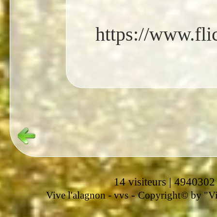
https://www.f
14 visiteurs | 4940302
-
Vive l'alagnon -
vvs
Copyright© by "Vir