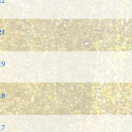
22
21
19
18
17