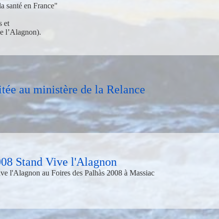
la santé en France"
 et
ve l’Alagnon).
itée au ministère de la Relance
008 Stand Vive l'Alagnon
Vive l'Alagnon au Foires des Palhàs 2008 à Massiac