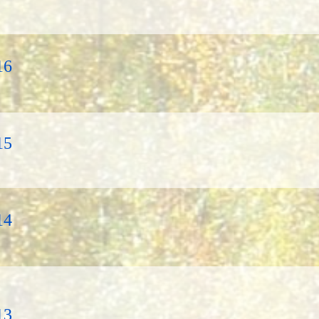
16
15
14
13