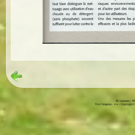
30 visiteurs | 4
-
Vive l'alagnon -
vvs
Copyright© 